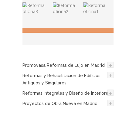
+
Promovasa Reformas de Lujo en Madrid
+
Reformas y Rehabilitación de Edificios
Antiguos y Singulares
+
Reformas Integrales y Diseño de Interiores
+
Proyectos de Obra Nueva en Madrid
¿Necesita un presupuesto
ahora? Déjenos sus datos y
nos pondremos en contacto
con usted.