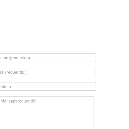
ecesita un presupuesto ahora?
jenos sus datos y nos
ndremos en contacto con
ted.