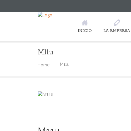
INICIO
LA EMPRESA
M11u
M11u
Home
M11u