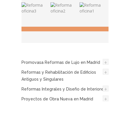
+
Promovasa Reformas de Lujo en Madrid
+
Reformas y Rehabilitación de Edificios
Antiguos y Singulares
+
Reformas Integrales y Diseño de Interiores
+
Proyectos de Obra Nueva en Madrid
¿Necesita un presupuesto
ahora? Déjenos sus datos y
nos pondremos en contacto
con usted.